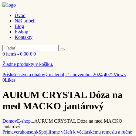
Úvod
Náš príbeh
Blog
E-shop
Kontakty
0 items
-
0,00 €
0
Žiadne produkty v košíku.
Príslušenstvo a obalový materiál
21. novembra 2024
4075
Views
0
Likes
AURUM CRYSTAL Dóza na
med MACKO jantárový
Domov
E-shop
...
AURUM CRYSTAL Dóza na med MACKO
jantárový
Primaverahouse.sk
Spojili sme vášeň k včelárskému remeslu a ručne