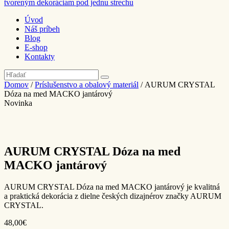
tvoreným dekoráciam pod jednu strechu
Úvod
Náš príbeh
Blog
E-shop
Kontakty
Domov
/
Príslušenstvo a obalový materiál
/ AURUM CRYSTAL
Dóza na med MACKO jantárový
Novinka
AURUM CRYSTAL Dóza na med
MACKO jantárový
AURUM CRYSTAL Dóza na med MACKO jantárový je kvalitná
a praktická dekorácia z dielne českých dizajnérov značky AURUM
CRYSTAL.
48,00€