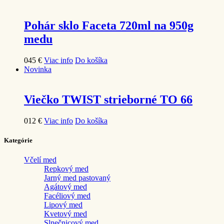
Pohár sklo Faceta 720ml na 950g
medu
0
45
€
Viac info
Do košíka
Novinka
Viečko TWIST strieborné TO 66
0
12
€
Viac info
Do košíka
Kategórie
Včelí med
Repkový med
Jarný med pastovaný
Agátový med
Facéliový med
Lipový med
Kvetový med
Slnečnicový med