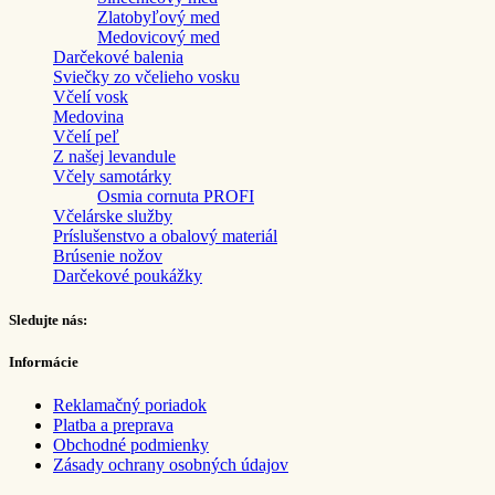
Zlatobyľový med
Medovicový med
Darčekové balenia
Sviečky zo včelieho vosku
Včelí vosk
Medovina
Včelí peľ
Z našej levandule
Včely samotárky
Osmia cornuta PROFI
Včelárske služby
Príslušenstvo a obalový materiál
Brúsenie nožov
Darčekové poukážky
Sledujte nás:
Informácie
Reklamačný poriadok
Platba a preprava
Obchodné podmienky
Zásady ochrany osobných údajov