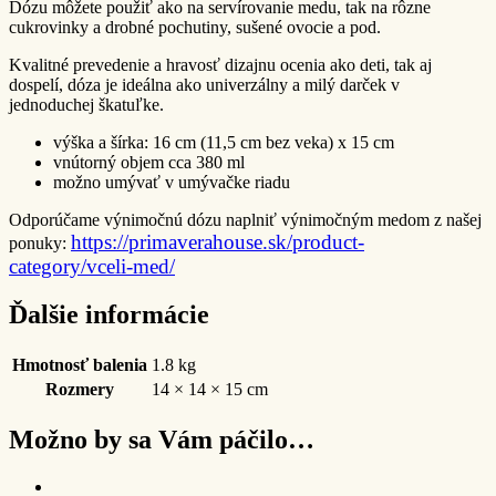
Dózu môžete použiť ako na servírovanie medu, tak na rôzne
cukrovinky a drobné pochutiny, sušené ovocie a pod.
Kvalitné prevedenie a hravosť dizajnu ocenia ako deti, tak aj
dospelí, dóza je ideálna ako univerzálny a milý darček v
jednoduchej škatuľke.
výška a šírka: 16 cm (11,5 cm bez veka) x 15 cm
vnútorný objem cca 380 ml
možno umývať v umývačke riadu
Odporúčame výnimočnú dózu naplniť výnimočným medom z našej
https://primaverahouse.sk/product-
ponuky:
category/vceli-med/
Ďalšie informácie
Hmotnosť balenia
1.8 kg
Rozmery
14 × 14 × 15 cm
Možno by sa Vám páčilo…