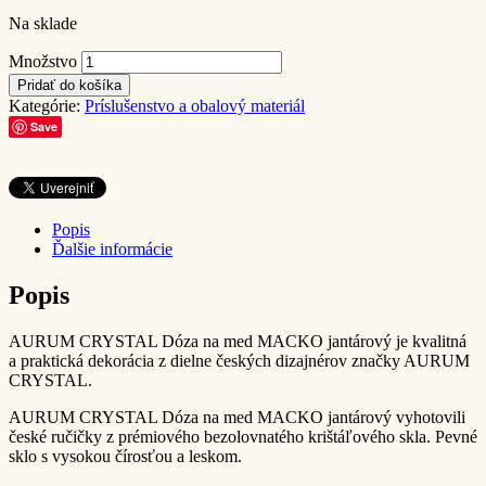
Na sklade
Množstvo
Pridať do košíka
Kategórie:
Príslušenstvo a obalový materiál
Save
Popis
Ďalšie informácie
Popis
AURUM CRYSTAL Dóza na med MACKO jantárový je kvalitná
a praktická dekorácia z dielne českých dizajnérov značky AURUM
CRYSTAL.
AURUM CRYSTAL Dóza na med MACKO jantárový vyhotovili
české ručičky z prémiového bezolovnatého krištáľového skla. Pevné
sklo s vysokou čírosťou a leskom.