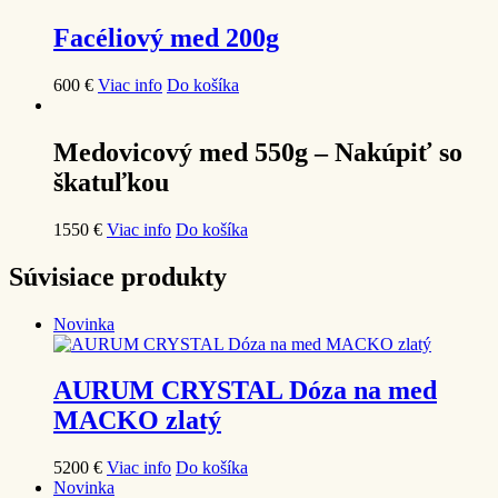
Facéliový med 200g
6
00
€
Viac info
Do košíka
Medovicový med 550g – Nakúpiť so
škatuľkou
15
50
€
Viac info
Do košíka
Súvisiace produkty
Novinka
AURUM CRYSTAL Dóza na med
MACKO zlatý
52
00
€
Viac info
Do košíka
Novinka