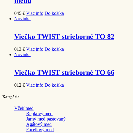
medu
0
45
€
Viac info
Do košíka
Novinka
Viečko TWIST strieborné TO 82
0
13
€
Viac info
Do košíka
Novinka
Viečko TWIST strieborné TO 66
0
12
€
Viac info
Do košíka
Kategórie
Včelí med
Repkový med
Jarný med pastovaný
Agátový med
Facéliový med