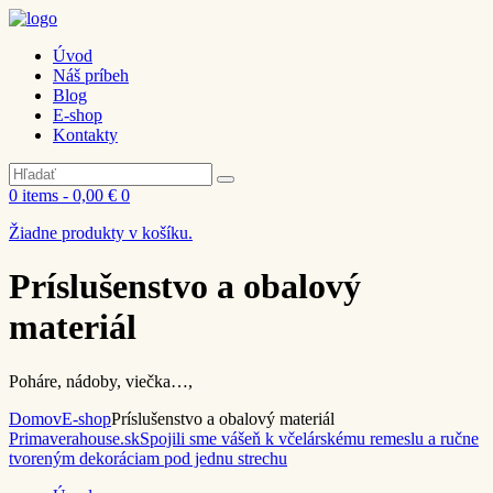
Úvod
Náš príbeh
Blog
E-shop
Kontakty
0 items
-
0,00 €
0
Žiadne produkty v košíku.
Príslušenstvo a obalový
materiál
Poháre, nádoby, viečka…,
Domov
E-shop
Príslušenstvo a obalový materiál
Primaverahouse.sk
Spojili sme vášeň k včelárskému remeslu a ručne
tvoreným dekoráciam pod jednu strechu