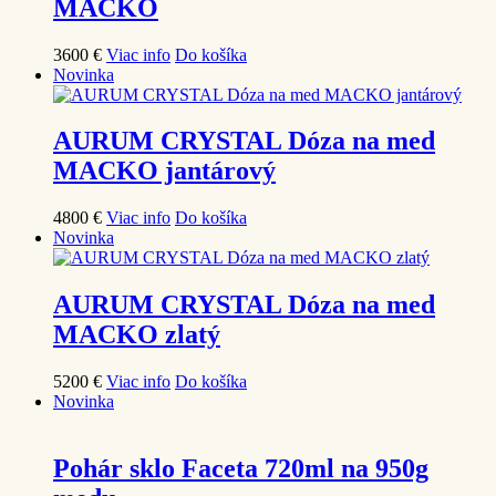
MACKO
36
00
€
Viac info
Do košíka
Novinka
AURUM CRYSTAL Dóza na med
MACKO jantárový
48
00
€
Viac info
Do košíka
Novinka
AURUM CRYSTAL Dóza na med
MACKO zlatý
52
00
€
Viac info
Do košíka
Novinka
Pohár sklo Faceta 720ml na 950g