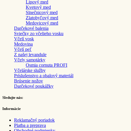
Lipový med
Kvetový med
Slnečnicový med
Zlatobyľový med
Medovicový med
Darčekové balenia
Sviečky zo včelieho vosku
Včelí vosk
Medovina
Včelí peľ
Z našej levandule
Včely samotárky
Osmia cornuta PROFI
Včelárske služby
Príslušenstvo a obalový materiál
Brúsenie nožov
Darčekové poukážky
Sledujte nás:
Informácie
Reklamačný poriadok
Platba a preprava
Obchodné podmienky