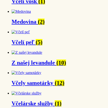
Včelí vosk
(1)
Medovina
(2)
Včelí peľ
(5)
Z našej levandule
(10)
Včely samotárky
(12)
Včelárske služby
(1)