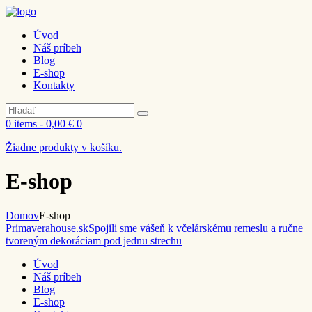
Úvod
Náš príbeh
Blog
E-shop
Kontakty
0 items
-
0,00 €
0
Žiadne produkty v košíku.
E-shop
Domov
E-shop
Primaverahouse.sk
Spojili sme vášeň k včelárskému remeslu a ručne
tvoreným dekoráciam pod jednu strechu
Úvod
Náš príbeh
Blog
E-shop