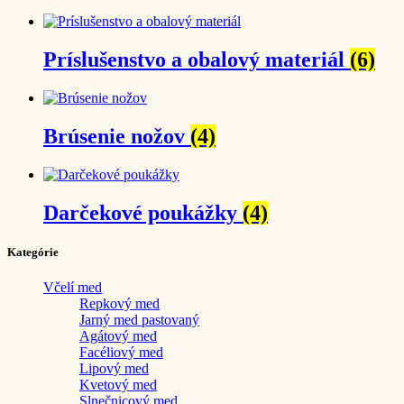
Príslušenstvo a obalový materiál
(6)
Brúsenie nožov
(4)
Darčekové poukážky
(4)
Kategórie
Včelí med
Repkový med
Jarný med pastovaný
Agátový med
Facéliový med
Lipový med
Kvetový med
Slnečnicový med