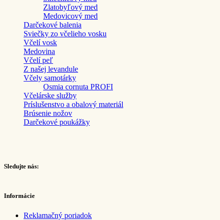
Zlatobyľový med
Medovicový med
Darčekové balenia
Sviečky zo včelieho vosku
Včelí vosk
Medovina
Včelí peľ
Z našej levandule
Včely samotárky
Osmia cornuta PROFI
Včelárske služby
Príslušenstvo a obalový materiál
Brúsenie nožov
Darčekové poukážky
Sledujte nás:
Informácie
Reklamačný poriadok