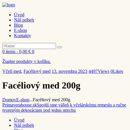
Úvod
Náš príbeh
Blog
E-shop
Kontakty
0 items
-
0,00 €
0
Žiadne produkty v košíku.
Včelí med
,
Facéliový med
13. novembra 2023
4497
Views
0
Likes
Facéliový med 200g
Domov
E-shop
...
Facéliový med 200g
Primaverahouse.sk
Spojili sme vášeň k včelárskému remeslu a ručne
tvoreným dekoráciam pod jednu strechu
Úvod
Náš príbeh