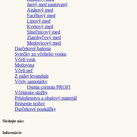
Jarný med pastovaný
Agátový med
Facéliový med
Lipový med
Kvetový med
Slnečnicový med
Zlatobyľový med
Medovicový med
Darčekové balenia
Sviečky zo včelieho vosku
Včelí vosk
Medovina
Včelí peľ
Z našej levandule
Včely samotárky
Osmia cornuta PROFI
Včelárske služby
Príslušenstvo a obalový materiál
Brúsenie nožov
Darčekové poukážky
Sledujte nás:
Informácie