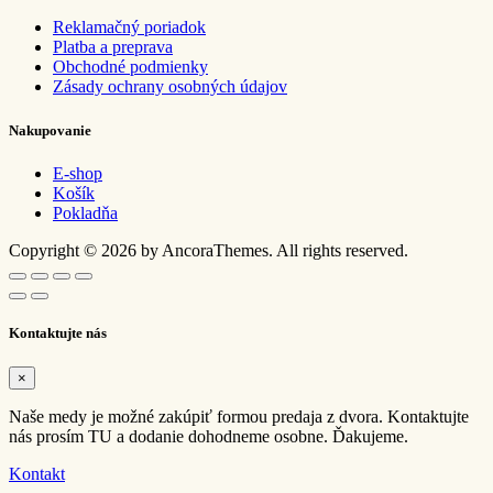
Reklamačný poriadok
Platba a preprava
Obchodné podmienky
Zásady ochrany osobných údajov
Nakupovanie
E-shop
Košík
Pokladňa
Copyright © 2026 by AncoraThemes. All rights reserved.
Kontaktujte nás
×
Naše medy je možné zakúpiť formou predaja z dvora. Kontaktujte
nás prosím TU a dodanie dohodneme osobne. Ďakujeme.
Kontakt