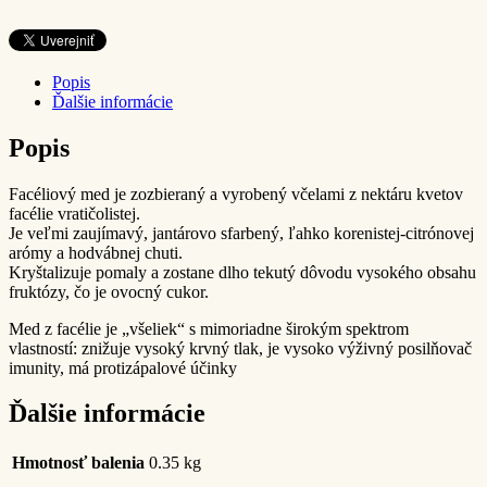
Popis
Ďalšie informácie
Popis
Facéliový med je zozbieraný a vyrobený včelami z nektáru kvetov
facélie vratičolistej.
Je veľmi zaujímavý, jantárovo sfarbený, ľahko korenistej-citrónovej
arómy a hodvábnej chuti.
Kryštalizuje pomaly a zostane dlho tekutý dôvodu vysokého obsahu
fruktózy, čo je ovocný cukor.
Med z facélie je „všeliek“ s mimoriadne širokým spektrom
vlastností: znižuje vysoký krvný tlak, je vysoko výživný posilňovač
imunity, má protizápalové účinky
Ďalšie informácie
Hmotnosť balenia
0.35 kg