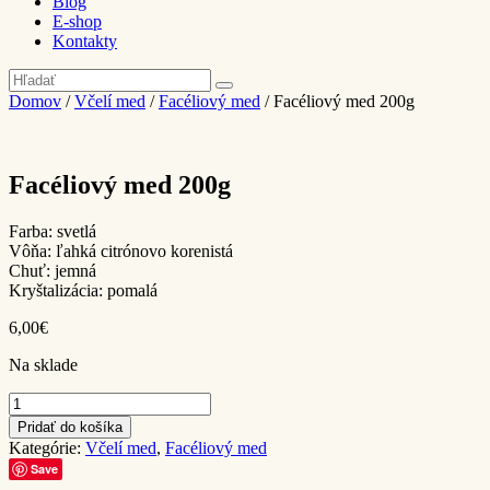
Blog
E-shop
Kontakty
Domov
/
Včelí med
/
Facéliový med
/ Facéliový med 200g
Facéliový med 200g
Farba: svetlá
Vôňa: ľahká citrónovo korenistá
Chuť: jemná
Kryštalizácia: pomalá
6,00€
Na sklade
Množstvo
Pridať do košíka
Kategórie:
Včelí med
,
Facéliový med
Save