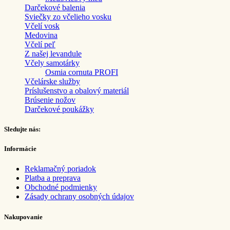
Darčekové balenia
Sviečky zo včelieho vosku
Včelí vosk
Medovina
Včelí peľ
Z našej levandule
Včely samotárky
Osmia cornuta PROFI
Včelárske služby
Príslušenstvo a obalový materiál
Brúsenie nožov
Darčekové poukážky
Sledujte nás:
Informácie
Reklamačný poriadok
Platba a preprava
Obchodné podmienky
Zásady ochrany osobných údajov
Nakupovanie