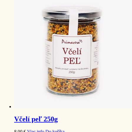
Včelí peľ 250g
8,00
€
Viac info
Do košíka