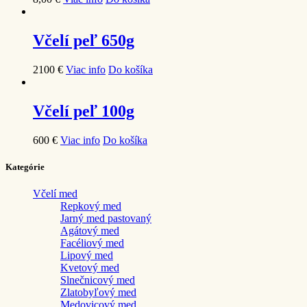
Včelí peľ 650g
21
00
€
Viac info
Do košíka
Včelí peľ 100g
6
00
€
Viac info
Do košíka
Kategórie
Včelí med
Repkový med
Jarný med pastovaný
Agátový med
Facéliový med
Lipový med
Kvetový med
Slnečnicový med
Zlatobyľový med
Medovicový med