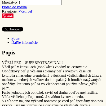
Množstvo
Pridať do košíka
Kategórie:
Včelí peľ
Save
Popis
Ďalšie informácie
Popis
VČELÍ PEĽ = SUPERPOTRAVINA!!!
Včelí peľ v kapsuliach (tobolkách) vhodný na cestovanie.
Obnôžkový peľ je včelami zbieraný peľ z kvetov v čase ich
kvitnutia a následne premiešaný výlučkami včelích slinných žliaz a
medom z medových vačkov do kompaktných hrudiek nazývaných
obnôžky. Pre tento peľ sa vo všeobecnosti používa názov „včelí
peľ“.
Farba jednotlivých obnôžok závisí od druhu opeľovanej rastliny.
Vôňa včelieho peľu je totožná s vôňou kvetov a medu.
Vzhľadom na jeho výživnú bohatosť je včelí peľ špeciálny doplnok
výživy. Tiež má tonizujúce a osviežujúce vlastnosti, takže s