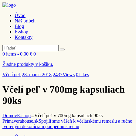
Úvod
Náš príbeh
Blog
E-shop
Kontakty
0 items
-
0,00 €
0
Žiadne produkty v košíku.
Včelí peľ
28. marca 2018
2437
Views
0
Likes
Včelí peľ v 700mg kapsuliach
90ks
Domov
E-shop
...
Včelí peľ v 700mg kapsuliach 90ks
Primaverahouse.sk
Spojili sme vášeň k včelárskému remeslu a ručne
tvoreným dekoráciam pod jednu strechu