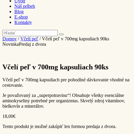
Úvod
Náš príbeh
Blog
E-shop
Kontakty
Domov
/
Včelí peľ
/ Včelí peľ v 700mg kapsuliach 90ks
Novinka
Predaj z dvora
Včelí peľ v 700mg kapsuliach 90ks
Včelí peľ v 700mg kapsuliach pre pohodlné dávkovanie vhodné na
cestovanie.
Je považovaný za „superpotravinu“! Obsahuje všetky esenciálne
aminokyseliny potrebné pre organizmus. Skvelý zdroj vitamínov,
bielkovín a minerálov.
18,00€
Tento produkt je možné zakúpiť len formou predaja z dvora.