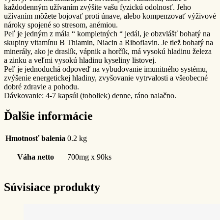
každodenným užívaním zvýšite vašu fyzickú odolnosť. Jeho
užívaním môžete bojovať proti únave, alebo kompenzovať výživové
nároky spojené so stresom, anémiou.
Peľ je jedným z mála “ kompletných “ jedál, je obzvlášť bohatý na
skupiny vitamínu B Thiamin, Niacin a Riboflavin. Je tiež bohatý na
minerály, ako je draslík, vápnik a horčík, má vysokú hladinu železa
a zinku a veľmi vysokú hladinu kyseliny listovej.
Peľ je jednoduchá odpoveď na vybudovanie imunitného systému,
zvýšenie energetickej hladiny, zvyšovanie vytrvalosti a všeobecné
dobré zdravie a pohodu.
Dávkovanie: 4-7 kapsúl (toboliek) denne, ráno nalačno.
Ďalšie informácie
Hmotnosť balenia
0.2 kg
Váha netto
700mg x 90ks
Súvisiace produkty